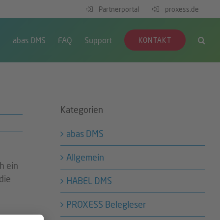
Partnerportal
proxess.de
S
abas DMS
FAQ
Support
KONTAKT
Kategorien
abas DMS
Allgemein
h ein
die
HABEL DMS
PROXESS Belegleser