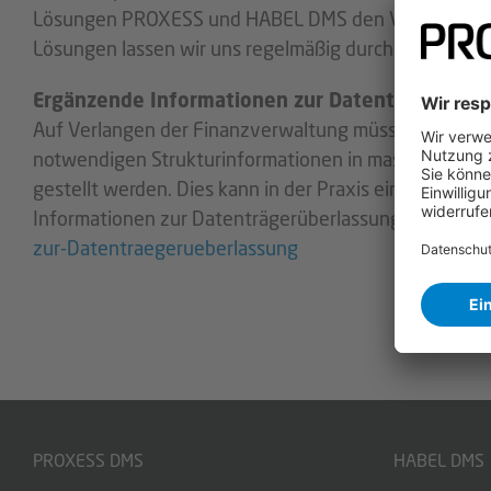
Lösungen PROXESS und HABEL DMS den Vorschriften 
Lösungen lassen wir uns regelmäßig durch eine
TÜV-Z
Ergänzende Informationen zur Datenträgerüber
Auf Verlangen der Finanzverwaltung müssen im Rahm
notwendigen Strukturinformationen in maschinell au
gestellt werden. Dies kann in der Praxis einige Pro
Informationen zur Datenträgerüberlassung als Hilfe b
zur-Datentraegerueberlassung
PROXESS DMS
HABEL DMS