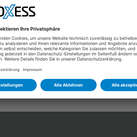
der GoBD entsprechen. Die GoBD-Konformität unserer
ertifizierung
bestätigen.
lassung:
en einer Prüfung auch alle zur Auswertung der Daten
swertbarer Form durch das geprüfte Unternehmen bereit
bleme bereiten. Daher werden vom BMF diese ergänzenden
ereitgestellt:
2019-11-28-GoBD-Ergaenzende-Informati