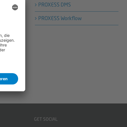
PROXESS DMS
PROXESS Workflow
onen-
GET SOCIAL