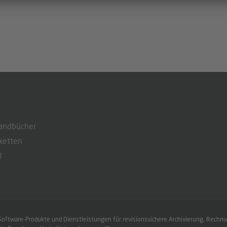
andbücher
ketten
Q
 Software-Produkte und Dienstleistungen für revisionssichere Archivierung, Rec