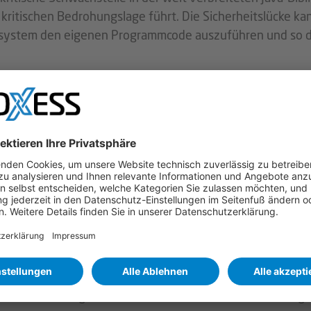
 kritischen Bedrohungslage führt. Die Sicherheitslücke ka
elsystem den eigenen Programmcode auszuführen und so 
hek verwenden, haben wir hier alle notwendigen
nseren PROXESS-Produkten ausführen müssen, um die
nd, die darin beschriebenen Maßnahmen unverzüglich
ungen und Meldungen von Sicherheitsunternehmen reagie
. Diese Informationen ersetzen unser Schreiben vom
ei der Behebung der Sicherheitslücken, die in Verbindung 