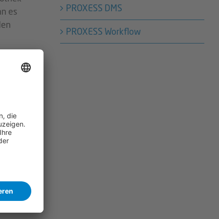
PROXESS DMS
nn es
den
PROXESS Workflow
ren
mit