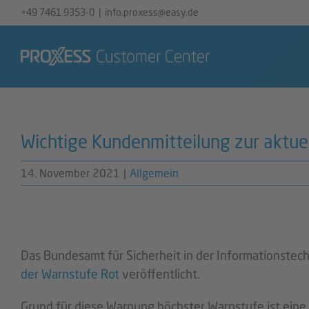
Skip
+49 7461 9353-0
|
info.proxess@easy.de
to
content
Wichtige Kundenmitteilung zur aktuell
14. November 2021
|
Allgemein
Das Bundesamt für Sicherheit in der Informationstec
der Warnstufe Rot
veröffentlicht.
Grund für diese Warnung höchster Warnstufe ist eine k