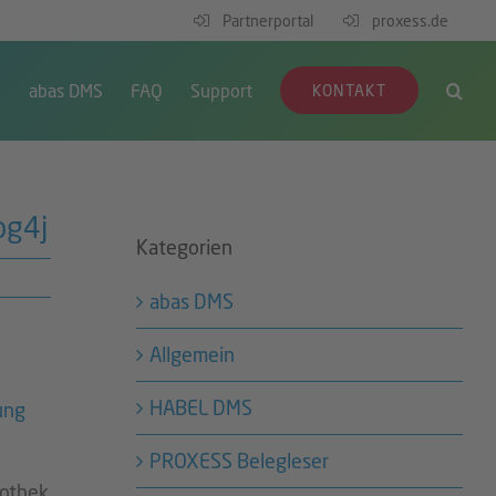
Partnerportal
proxess.de
S
abas DMS
FAQ
Support
KONTAKT
og4j
Kategorien
abas DMS
Allgemein
HABEL DMS
ung
PROXESS Belegleser
iothek