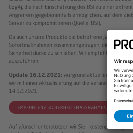
Log4j, die nach Einschätzung des BSI zu einer extrem
Angreifern gegebenenfalls ermöglichen, auf dem Zi
Server zu kompromittieren (Quelle: BSI).
Da auch unsere Produkte die betroffene Java-Bibliot
Sofortmaßnahmen zusammengetragen, die Sie bei u
Sicherheitslücke zu schließen. Wir empfehlen dringe
auszuführen.
Update 16.12.2021:
Aufgrund aktueller Entwickl
wir mit einer Aktualisierung auf die veränderte Lage
14.12.2021:
EMPFOHLENE SICHERHEITSMASSNAHMEN
Auf Wunsch unterstützen wir Sie – kostenpflichtig – b